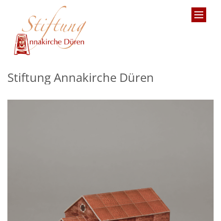
Zum Inhalt springen
Stiftung Annakirche Düren